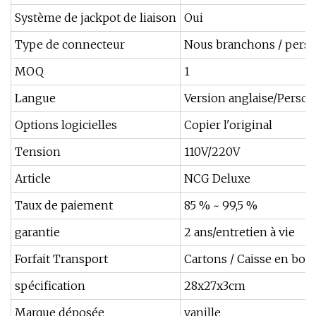
Système de jackpot de liaison
Oui
Type de connecteur
Nous branchons / pers
MOQ
1
Langue
Version anglaise/Person
Options logicielles
Copier l'original
Tension
110V/220V
Article
NCG Deluxe
Taux de paiement
85 % ~ 99,5 %
garantie
2 ans/entretien à vie
Forfait Transport
Cartons / Caisse en bois
spécification
28x27x3cm
Marque déposée
vanille