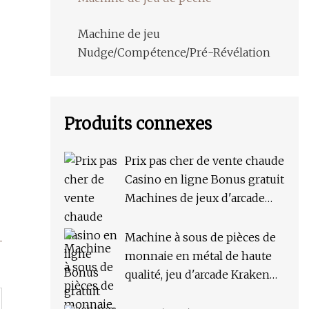
Machine de jeu
Nudge/Compétence/Pré-Révélation
Produits connexes
Prix ​​​​pas cher de vente chaude
Casino en ligne Bonus gratuit
Machines de jeux d'arcade
Console de jeu à pièces Kit de
jeu de fente à bouton-
Machine à sous de pièces de
poussoir Fruit World
monnaie en métal de haute
qualité, jeu d'arcade Kraken
Unleashed à vendre