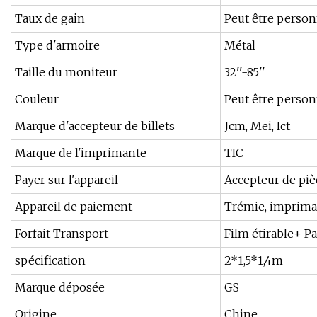
Taux de gain
Peut être person
Type d'armoire
Métal
Taille du moniteur
32''-85''
Couleur
Peut être person
Marque d'accepteur de billets
Jcm, Mei, Ict
Marque de l'imprimante
TIC
Payer sur l'appareil
Accepteur de pièc
Appareil de paiement
Trémie, impriman
Forfait Transport
Film étirable+ P
spécification
2*1,5*1,4m
Marque déposée
GS
Origine
Chine