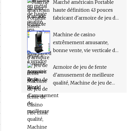
Marché américain Portable
haute définition 43 pouces
fabricant d'armoire de jeu de
fente Machine de jeu de fente
de Casino Fire Link
Machine de casino
extrêmement amusante,
bonne vente, vie verticale du
luxe, armoire de salle de jeu 2
en 1
Armoire de jeu de fente
d'amusement de meilleure
qualité, Machine de jeu de
Casino, pré-révélation, jeu
Fusion 1