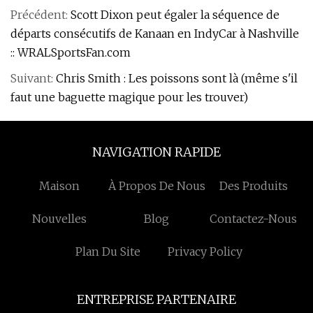
Précédent:
Scott Dixon peut égaler la séquence de
départs consécutifs de Kanaan en IndyCar à Nashville
:: WRALSportsFan.com
Suivant:
Chris Smith : Les poissons sont là (même s'il
faut une baguette magique pour les trouver)
NAVIGATION RAPIDE
Maison
À Propos De Nous
Des Produits
Nouvelles
Blog
Contactez-Nous
Plan Du Site
Privacy Policy
ENTREPRISE PARTENAIRE