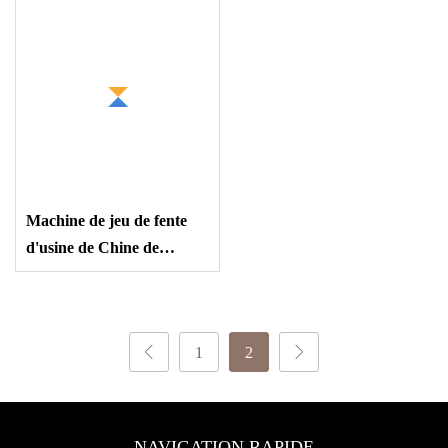
Club, offre spéciale
Machine de jeu de fente
d'usine de Chine de
cabinet libre de casino
américain d'amusement
populaire Fu Duo Cai
1
2
NAVIGATION RAPIDE