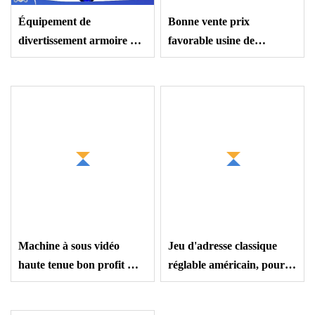
Équipement de
Bonne vente prix
divertissement armoire de
favorable usine de
vente verticale jeu de fente
Guangzhou bonne vente
prix d'usine Duo Fu Duo
Machine de jeu de fente à
Cai
écran incurvé
personnalisée très cerise
Machine à sous vidéo
Jeu d'adresse classique
haute tenue bon profit mot
réglable américain, pour
de fruit de jeu d'arcade
machines à sous gratuites,
vertical
copie Igs, High Roller